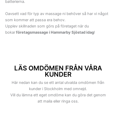
batterierna.
Jan Inghes Torg
Konvojgatan,
Lumabryggan
Korphoppsgatan,
Oavsett vad för typ av massage ni behöver så har vi något
Lumafabriken
Ljusslingan,
som kommer att passa era behov.
Lumaparken
Lugnets Allé,
Upplev skillnaden som görs på företaget när du
Sjöstadshallen
Lumagatan,
bokar
företagsmassage i Hammarby Sjöstad idag
!
Södra
Lumaparksvägen,
Hammarbyhamnen
Maltgatan,
Sickla Udde
Midskeppsgatan,
Sickla Kanal
Pollargatan,
Sickla Park
Redargatan,
Vattentrappan
LÄS OMDÖMEN FRÅN VÅRA
Rorgängargatan,
KUNDER
Sickla Kanalgata,
Sjöfartsgatan,
Här nedan kan du se ett antal utvalda omdömen från
Sjökortsgatan,
kunder i Stockholm med omnejd.
Skeppsmäklargatan,
Vill du lämna ett eget omdöme kan du göra det genom
Styrbordsgatan,
att maila eller ringa oss.
Torkhusgatan,
Vävar Johans gata,