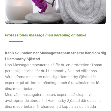
I kvarteren kring/vid
I kvarteren utmed
bland annat:
bland annat:
Professionell massage med personlig omtanke
Aktergatan,
Babordsgatan,
Båtbyggargatan,
Känn skillnaden när Massageterapeuterna tar hand om dig
Fartygsgatan,
i Hammarby Sjöstad
Förskeppsgatan,
Hos Massageterapeuterna så får du en professionell samt
Glödlampsgränd,
personlig service när du i Hammarby Sjöstad väljer oss.
Hammarby Allé,
Våra erfarna massörer nära dig i Hammarby Sjöstad är
Hammarby
experter på att lindra spänningar och öka välmåendet för
Fabriksväg,
dina medarbetare.
Anders Franzéns
Hammarby Kajgatan,
Med våra massageterapeuters expertis så skapar vi en
park
Hammarbyterrassen,
avslappnande atmosfär i Hammarby Sjöstad där du samt
Hammarby Kaj
Henriksdalsallén,
dina medarbetare får chansen att koppla av och ladda
Henriksdalshamnen
Heliosgatan,