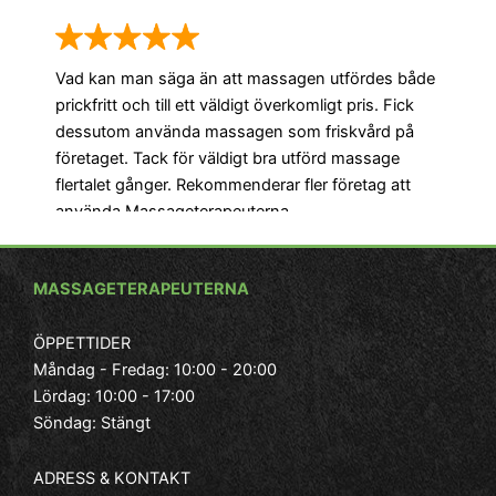
etc
Vad kan man säga än att massagen utfördes både
prickfritt och till ett väldigt överkomligt pris. Fick
dessutom använda massagen som friskvård på
företaget. Tack för väldigt bra utförd massage
flertalet gånger. Rekommenderar fler företag att
använda Massageterapeuterna.
Ja
vi
Ma
MASSAGETERAPEUTERNA
end
- Roger, Bagarmossen
kä
ÖPPETTIDER
Måndag - Fredag: 10:00 - 20:00
Lördag: 10:00 - 17:00
Söndag: Stängt
– 
ADRESS & KONTAKT