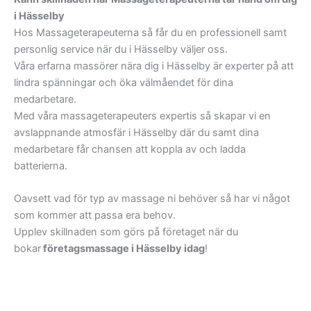
Liljeörnsgatan,
i Hässelby
Liljeörnsgränd,
Hos Massageterapeuterna så får du en professionell samt
Hässelby Slott
Astrakangatan,
personlig service när du i Hässelby väljer oss.
Kvarnhagsplan
Kavaljersstigen,
Våra erfarna massörer nära dig i Hässelby är experter på att
Hässelbygårdsskolan
Loviselundsvägen,
lindra spänningar och öka välmåendet för dina
Hässelby torg
Viveka Trolles gränd,
medarbetare.
Loviselundstorget
Friherregatan,
Med våra massageterapeuters expertis så skapar vi en
Hässelbystrandsskol
Aprikosgatan,
avslappnande atmosfär i Hässelby där du samt dina
an
Vindruvsbacken,
medarbetare får chansen att koppla av och ladda
Hässely Strands
Piongränd,
batterierna.
kyrka
Mirabellbacken,
Maltesholmsskolan
Strandliden,
Oavsett vad för typ av massage ni behöver så har vi något
Persikogatan,
som kommer att passa era behov.
Hässelby Strandväg,
Upplev skillnaden som görs på företaget när du
Sjötorpsbrinken,
bokar
företagsmassage i Hässelby idag
!
Blåcklocksvägen,
Näckrosbrinken,
Björnstigen