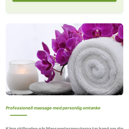
I kvarteren kring/vid
I kvarteren utmed
bland annat:
bland annat:
Maltesholmsvägen,
Professionell massage med personlig omtanke
Kvarnhagsgatan,
Beata Sparre gränd,
Natt och Dags gränd,
Känn skillnaden när Massageterapeuterna tar hand om dig