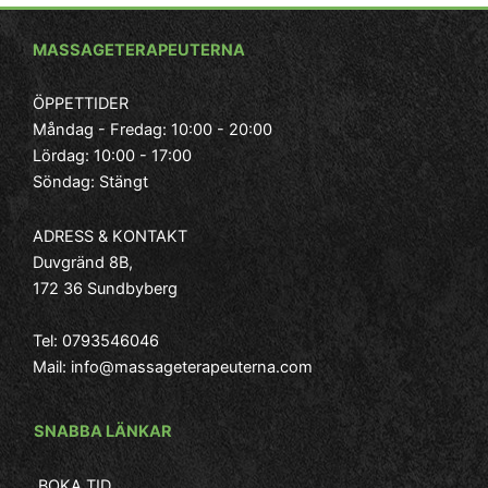
vi
Ma
MASSAGETERAPEUTERNA
end
- Roger, Bagarmossen
kä
ÖPPETTIDER
Måndag - Fredag: 10:00 - 20:00
Lördag: 10:00 - 17:00
Söndag: Stängt
– 
ADRESS & KONTAKT
Duvgränd 8B,
172 36 Sundbyberg
Tel:
0793546046
Mail:
info@massageterapeuterna.com
SNABBA LÄNKAR
BOKA TID