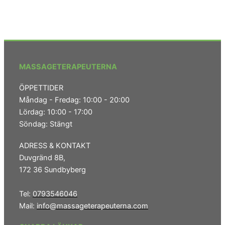
Vad kan man säga än att massagen utfördes
Jag 
både prickfritt och till ett väldigt överkomligt pris.
vita
Fick dessutom använda massagen som
Mas
MASSAGETERAPEUTERNA
friskvård på företaget. Tack för väldigt bra utförd
endo
massage flertalet gånger. Rekommenderar fler
käns
ÖPPETTIDER
företag att använda Massageterapeuterna.
Måndag - Fredag: 10:00 - 20:00
Lördag: 10:00 - 17:00
Söndag: Stängt
- Roger, Bagarmossen
– R
ADRESS & KONTAKT
Duvgränd 8B,
172 36 Sundbyberg
Tel:
0793546046
Mail:
info@massageterapeuterna.com