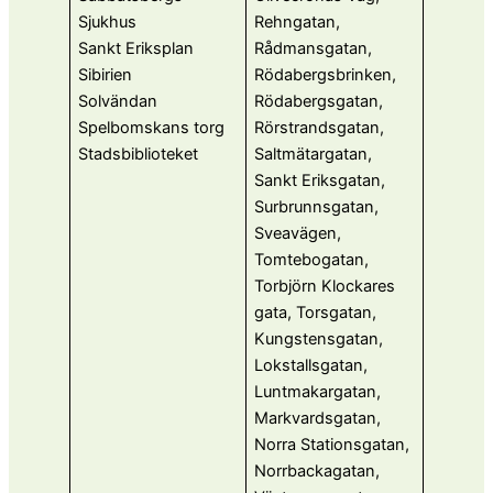
Sjukhus
Rehngatan,
Sankt Eriksplan
Rådmansgatan,
Sibirien
Rödabergsbrinken,
Solvändan
Rödabergsgatan,
Spelbomskans torg
Rörstrandsgatan,
Stadsbiblioteket
Saltmätargatan,
Sankt Eriksgatan,
Surbrunnsgatan,
Sveavägen,
Tomtebogatan,
Torbjörn Klockares
gata, Torsgatan,
Kungstensgatan,
Lokstallsgatan,
Luntmakargatan,
Markvardsgatan,
Norra Stationsgatan,
Norrbackagatan,