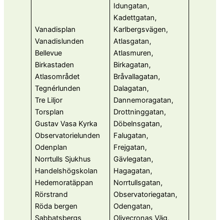
Idungatan,
Kadettgatan,
Vanadisplan
Karlbergsvägen,
Vanadislunden
Atlasgatan,
Bellevue
Atlasmuren,
Birkastaden
Birkagatan,
Atlasområdet
Bråvallagatan,
Tegnérlunden
Dalagatan,
Tre Liljor
Dannemoragatan,
Torsplan
Drottninggatan,
Gustav Vasa Kyrka
Döbelnsgatan,
Observatorielunden
Falugatan,
Odenplan
Frejgatan,
Norrtulls Sjukhus
Gävlegatan,
Handelshögskolan
Hagagatan,
Hedemoratäppan
Norrtullsgatan,
Rörstrand
Observatoriegatan,
Röda bergen
Odengatan,
Sabbatsbergs
Olivecronas Väg,