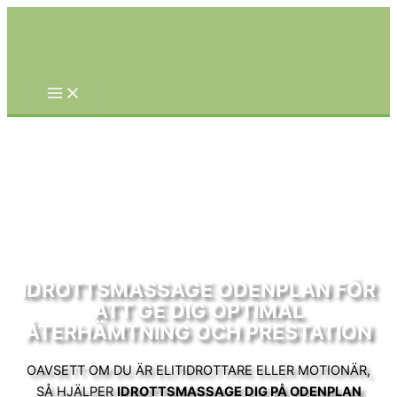
Hoppa
till
innehåll
IDROTTSMASSAGE ODENPLAN FÖR
ATT GE DIG OPTIMAL
ÅTERHÄMTNING OCH PRESTATION
OAVSETT OM DU ÄR ELITIDROTTARE ELLER MOTIONÄR,
SÅ HJÄLPER
IDROTTSMASSAGE DIG PÅ ODENPLAN