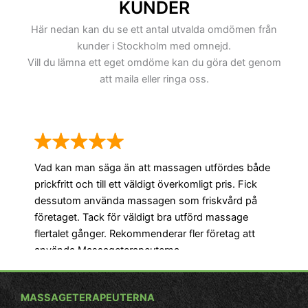
KUNDER
Här nedan kan du se ett antal utvalda omdömen från
kunder i Stockholm med omnejd.
Vill du lämna ett eget omdöme kan du göra det genom
att maila eller ringa oss.
Vad kan man säga än att massagen utfördes både
prickfritt och till ett väldigt överkomligt pris. Fick
dessutom använda massagen som friskvård på
företaget. Tack för väldigt bra utförd massage
flertalet gånger. Rekommenderar fler företag att
använda Massageterapeuterna.
Ja
vi
Ma
MASSAGETERAPEUTERNA
end
- Roger, Bagarmossen