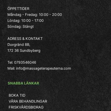
kä
ÖPPETTIDER
Måndag - Fredag: 10:00 - 20:00
Lördag: 10:00 - 17:00
Söndag: Stängt
– 
ADRESS & KONTAKT
Duvgränd 8B,
172 36 Sundbyberg
Tel:
0793546046
Mail:
info@massageterapeuterna.com
SNABBA LÄNKAR
BOKA TID
VÅRA BEHANDLINGAR
FRISKVÅRDSBIDRAG