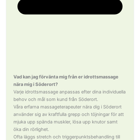
Vad kan jag förvänta mig från er idrottsmassage
nära mig i Söderort?
Varje idrottsmassage anpassas efter dina individuella
behov och mål som kund från Söderort.
Våra erfarna massageterapeuter nära dig i Söderort
använder sig av kraftfulla grepp och töjningar för att
mjuka upp spända muskler, lösa upp knutor samt
öka din rörlighet.
Ofta läggs stretch och triggerpunktsbehandling till