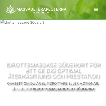
Hoppa
till
innehåll
IDROTTSMASSAGE SÖDERORT FÖR
ATT GE DIG OPTIMAL
ÅTERHÄMTNING OCH PRESTATION
OAVSETT OM DU ÄR ELITIDROTTARE ELLER MOTIONÄR,
SÅ HJÄLPER
IDROTTSMASSAGE DIG I SÖDERORT