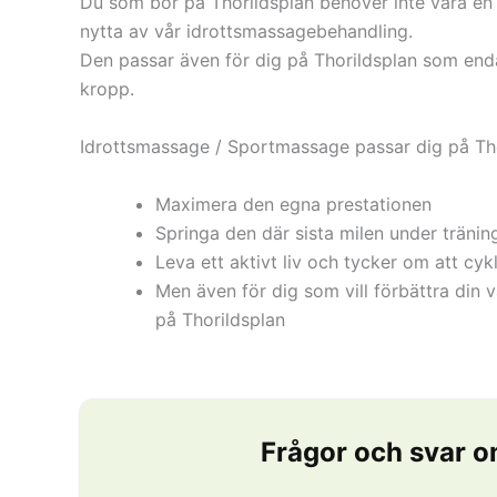
Du som bor på Thorildsplan behöver inte vara en e
nytta av vår idrottsmassagebehandling.
Den passar även för dig på Thorildsplan som enda
kropp.
Idrottsmassage / Sportmassage passar dig på Thor
Maximera den egna prestationen
Springa den där sista milen under tränin
Leva ett aktivt liv och tycker om att cyk
Men även för dig som vill förbättra din
på Thorildsplan
Frågor och svar o