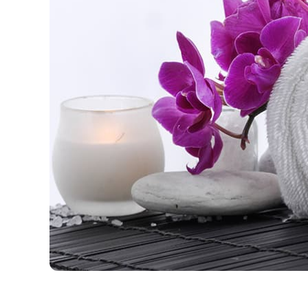
Thorildsplan
Fredhäll
Fridhemsplan
Sankt Erikspalatset
Sankt Görans Sjukhus
Sportpalatset
Stadshagen
Stadshuset
Stockholms rådhus
Marieberg
Rålambshovsparken
Hornsberg
Hornsbergs Strand
Kristinebergsparken
Kronobergsparken
Kungsbroplan