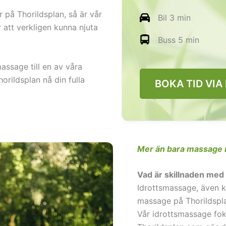
r på Thorildsplan, så är vår
Bil 3 min
 att verkligen kunna njuta
Buss 5 min
assage till en av våra
horildsplan nå din fulla
BOKA TID VIA
Mer än bara massage n
Vad är skillnaden med
Idrottsmassage, även ka
massage på Thorildspl
Vår idrottsmassage foku