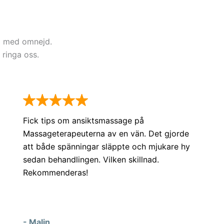
en, Messeniusgatan, Norr Mälarstrand,
g, Wennerbergsgatan, Wivalliusgatan, etc
m med omnejd.
 ringa oss.
Fick tips om ansiktsmassage på
Massageterapeuterna av en vän. Det gjorde
att både spänningar släppte och mjukare hy
sedan behandlingen. Vilken skillnad.
Rekommenderas!
- Malin