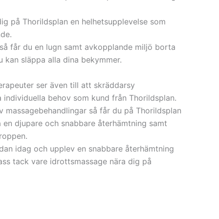
 dig på Thorildsplan en helhetsupplevelse som
nde.
å får du en lugn samt avkopplande miljö borta
gen, Birger Sjöbergs Väg,
du kan släppa alla dina bekymmer.
, Drottningholmsvägen, Ernst Ahlgrens
rapeuter ser även till att skräddarsy
gen, Palmbladsvägen, Pipersgatan,
a individuella behov som kund från Thorildsplan.
n, Pär Lagerqvists gata, Runiusgatan,
v massagebehandlingar så får du på Thorildsplan
tan, Sankt Göransgatan, Signalgränd,
nå en djupare och snabbare återhämtning samt
gen, Stiernhielmsvägen, Svedbergsstigen,
kroppen.
, Fredhällsgatan,
edan idag och upplev en snabbare återhämtning
n, Geijersvägen,
pass tack vare idrottsmassage nära dig på
an, Hantverkargatan,
ldammsgatan, Industrigatan,
, Kristinebergsvägen,
sgatan, Lindhagensgatan,