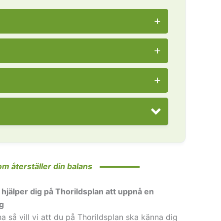
 återställer din balans
jälper dig på Thorildsplan att uppnå en
g
 så vill vi att du på Thorildsplan ska känna dig
at: