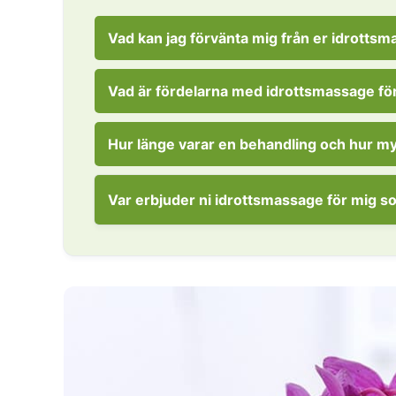
Vad kan jag förvänta mig från er idrotts
Vad är fördelarna med idrottsmassage för
Hur länge varar en behandling och hur my
Var erbjuder ni idrottsmassage för mig s
I kvarteren kring/vid bland annat: