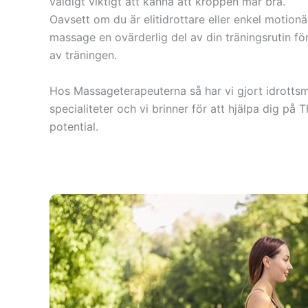
väldigt viktigt att känna att kroppen mår bra.
Oavsett om du är elitidrottare eller enkel motionä
massage en ovärderlig del av din träningsrutin för
av träningen.
Hos Massageterapeuterna så har vi gjort idrottsm
specialiteter och vi brinner för att hjälpa dig på T
potential.