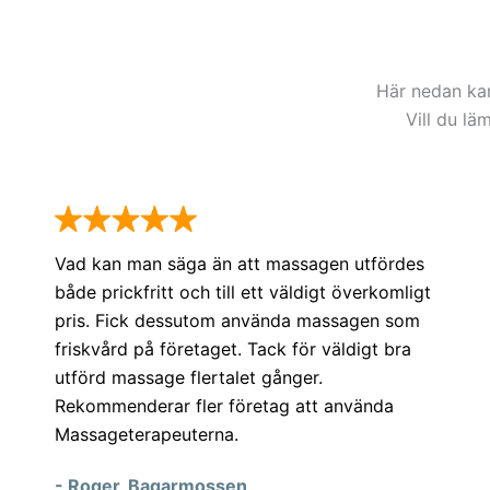
Kungsholms Hamnplan
Kungsholms Kyrka
Kungsholms Strand
Här nedan ka
Kungsholmstorg
Vill du lä
Lindhagensplan
Vad kan man säga än att massagen utfördes
både prickfritt och till ett väldigt överkomligt
pris. Fick dessutom använda massagen som
friskvård på företaget. Tack för väldigt bra
utförd massage flertalet gånger.
Rekommenderar fler företag att använda
Massageterapeuterna.
- Roger, Bagarmossen