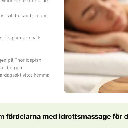
litidrottare för att dra
st vill ta hand om din
ildsplan som vill:
gen på Thorildsplan
la i bergen
 vardagsaktivitet hemma
m fördelarna med idrottsmassage för d