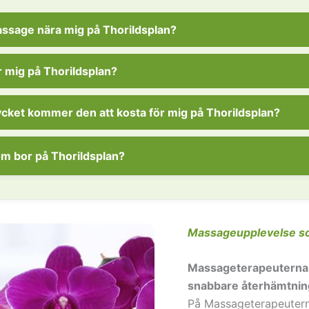
massage nära mig på Thorildsplan?
 mig på Thorildsplan?
cket kommer den att kosta för mig på Thorildsplan?
om bor på Thorildsplan?
Massageupplevelse som
Massageterapeuterna h
snabbare återhämtnin
På Massageterapeuterna
I kvarteren utmed bland ann