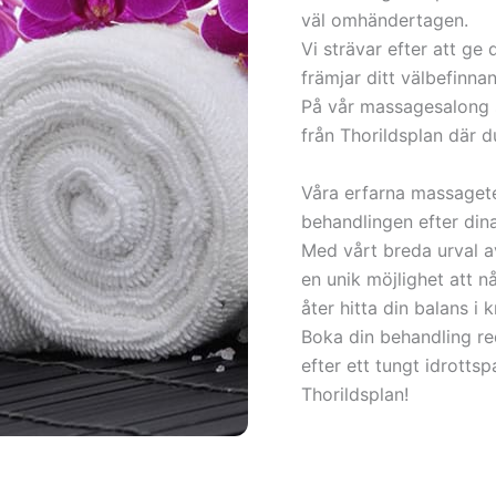
väl omhändertagen.
Vi strävar efter att ge
främjar ditt välbefinna
På vår massagesalong s
Alströmergatan, Atterbomsvä
från Thorildsplan där 
Carl Gustaf Lindstedts gata
Väg,
Våra erfarna massagete
Orvar Odds Väg, Nicandervä
behandlingen efter din
Polhemsgatan, Pontonjärgata
Med vårt breda urval a
Rålambsvägen, Sankt Eriksga
en unik möjlighet att 
Snoilskyvägen, Stagneliusvä
åter hitta din balans i 
Flemminggatan, Franzéngatan
Boka din behandling r
Fridhemsgatan, Frödingsväge
efter ett tungt idrotts
Gjutargatan, Gyllenborgsgat
Thorildsplan!
Hjalmar Söderbergs Väg, Ige
Inedalsgatan, Kellgrensgatan
Kronobergsgatan, Kungsholm