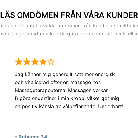
Lucidorsgatan, Mariedalsväg
Vitalisvägen, Warfvinges Vä
LÄS OMDÖMEN FRÅN VÅRA KUNDER
n du se ett antal utvalda omdömen från kunder i Stockhol
mna ett eget omdöme kan du göra det genom att maila eller
Jag känner mig generellt sett mer energisk
och vitaliserad efter en massage hos
Massageterapeuterna. Massagen verkar
frigöra endorfiner i min kropp, vilket ger mig
en positiv känsla av välbefinnande. Underbart!
– Rebecca 34