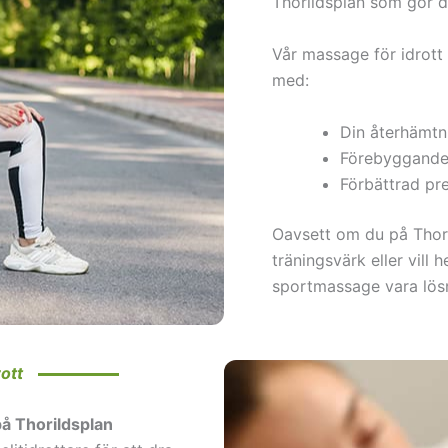
Thorildsplan som gör di
Vår massage för idrott 
med:
Din återhämtn
Förebyggande
Förbättrad pre
Oavsett om du på Thor
träningsvärk eller vill 
sportmassage vara lös
rott
å Thorildsplan