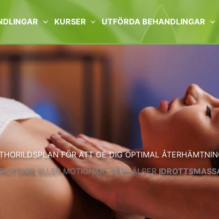
NDLINGAR
KURSER
UTFÖRDA BEHANDLINGAR
THORILDSPLAN FÖR ATT GE DIG OPTIMAL ÅTERHÄMTNIN
DROTTARE ELLER MOTIONÄR, SÅ HJÄLPER
IDROTTSMASSA