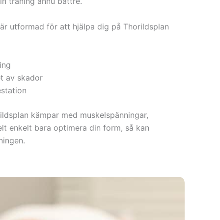
n träning ännu bättre.
är utformad för att hjälpa dig på Thorildsplan
ing
t av skador
station
ildsplan kämpar med muskelspänningar,
helt enkelt bara optimera din form, så kan
ningen.