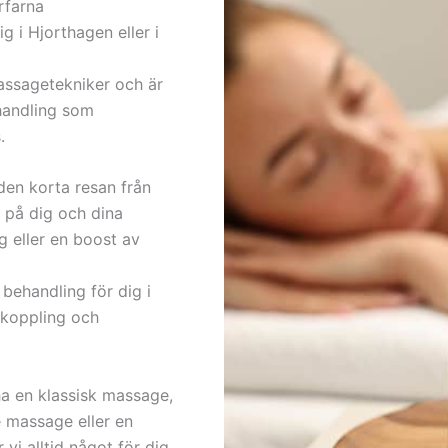
rfarna
g i Hjorthagen eller i
assagetekniker och är
handling som
.
den korta resan från
a på dig och dina
g eller en boost av
 behandling för dig i
koppling och
a en klassisk massage,
 massage eller en
vi alltid något för dig.