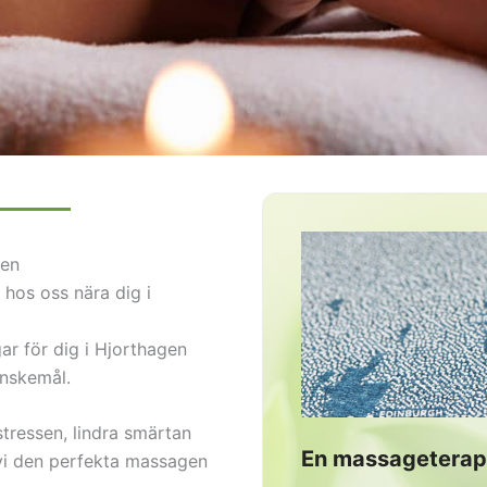
gen
hos oss nära dig i
ar för dig i Hjorthagen
önskemål.
tressen, lindra smärtan
En massageterape
 vi den perfekta massagen