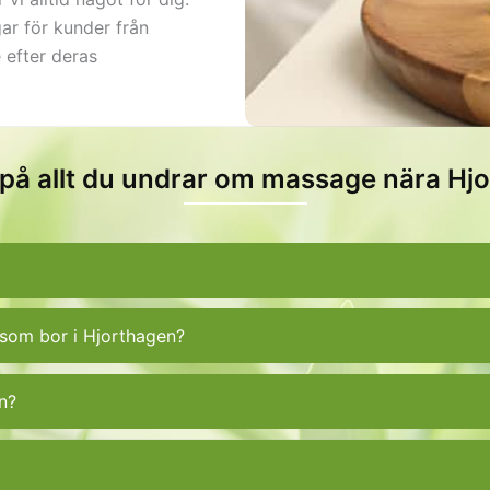
ar för kunder från
 efter deras
 på allt du undrar om massage nära Hj
som bor i Hjorthagen?
n?