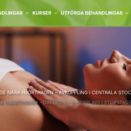
NDLINGAR
KURSER
UTFÖRDA BEHANDLINGAR
GE NÄRA HJORTHAGEN – AVKOPPLING I CENTRALA STO
E HJORTHAGEN
– DIN OAS AV AVKOPPLING I STORSTAD