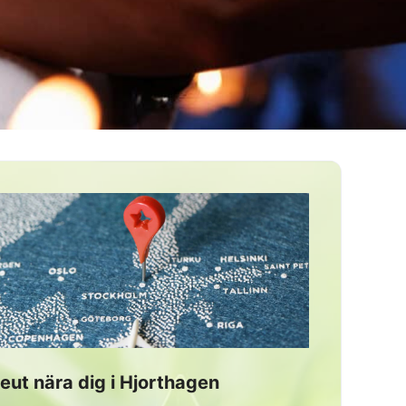
ut nära dig i Hjorthagen