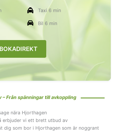
n
Taxi 6 min
Bil 6 min
 BOKADIREKT
 – Från spänningar till avkoppling
sage nära Hjorthagen
å erbjuder vi ett brett utbud av
t dig som bor i Hjorthagen som är noggrant