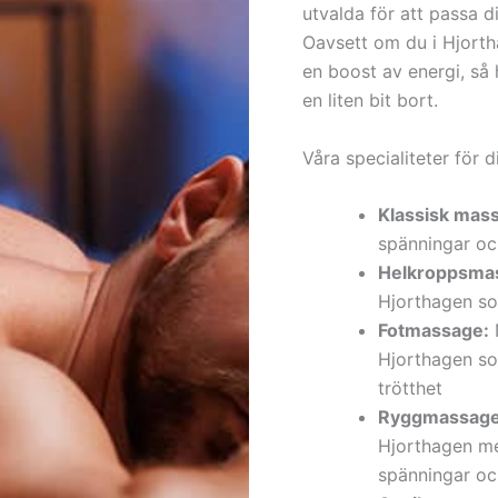
utvalda för att passa d
Oavsett om du i Hjortha
en boost av energi, så
en liten bit bort.
Våra specialiteter för d
Klassisk mas
spänningar oc
Helkroppsma
Hjorthagen so
Fotmassage:
N
Hjorthagen so
trötthet
Ryggmassage
Hjorthagen m
spänningar och