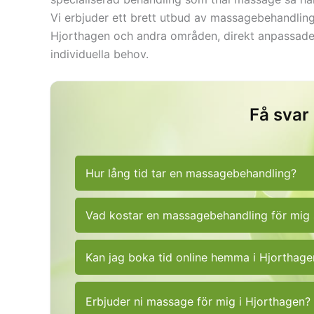
Vi erbjuder ett brett utbud av massagebehandling
Hjorthagen och andra områden, direkt anpassade
individuella behov.
Få svar
Hur lång tid tar en massagebehandling?
Vad kostar en massagebehandling för mig 
Kan jag boka tid online hemma i Hjorthage
Erbjuder ni massage för mig i Hjorthagen?