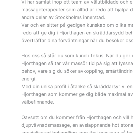
Vi har samlat ihop ett team av välutbildade och e
massageterapeuter som alltid är redo att hjälpa di
andra delar av Stockholms innerstad.
Var och en sitter på gedigen kunskap om olika m
redo att ge dig i Hjorthagen en skräddarsydd be
överträffar dina förväntningar när du besöker oss
Hos oss så står du som kund i fokus. När du gör 
Hjorthagen så tar vår massör tid på sig att lyssn
behov, vare sig du söker avkoppling, smärtlindrin
energi.
Med din unika profil i åtanke så skräddarsyr vi en
Hjorthagen som kommer ge dig både maximal av
välbefinnande.
Oavsett om du kommer från Hjorthagen och vill h
djupvävnadsmassage, en avslappnande hot stone
specialiserad behandling som thai massage så har 