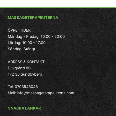
Ja
vi
Ma
MASSAGETERAPEUTERNA
end
- Roger, Bagarmossen
kä
ÖPPETTIDER
Måndag - Fredag: 10:00 - 20:00
Lördag: 10:00 - 17:00
Söndag: Stängt
– 
ADRESS & KONTAKT
Duvgränd 8B,
172 36 Sundbyberg
Tel:
0793546046
Mail:
info@massageterapeuterna.com
SNABBA LÄNKAR