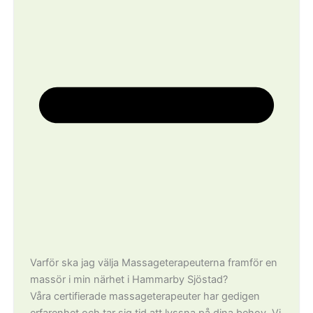
Varför ska jag välja Massageterapeuterna framför en
massör i min närhet i Hammarby Sjöstad?
Våra certifierade massageterapeuter har gedigen