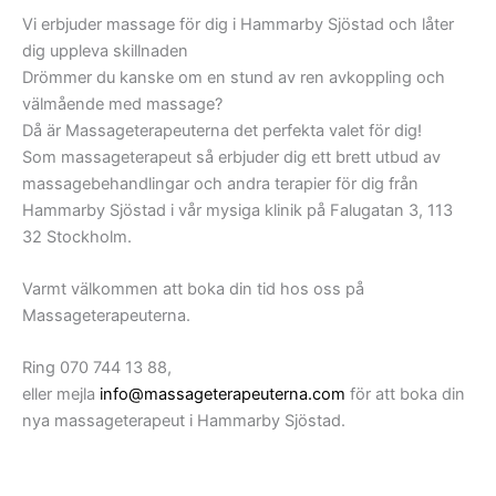
Anders Franzéns
Hammarby Kajgatan,
Vi erbjuder massage för dig i Hammarby Sjöstad och låter
park
Hammarbyterrassen,
dig uppleva skillnaden
Hammarby Kaj
Henriksdalsallén,
Drömmer du kanske om en stund av ren avkoppling och
Henriksdalshamnen
Heliosgatan,
välmående med massage?
Jan Inghes Torg
Konvojgatan,
Då är Massageterapeuterna det perfekta valet för dig!
Lumabryggan
Korphoppsgatan,
Som massageterapeut så erbjuder dig ett brett utbud av
Lumafabriken
Ljusslingan,
massagebehandlingar och andra terapier för dig från
Lumaparken
Lugnets Allé,
Hammarby Sjöstad i vår mysiga klinik på Falugatan 3, 113
Sjöstadshallen
Lumagatan,
32 Stockholm.
Södra
Lumaparksvägen,
Hammarbyhamnen
Maltgatan,
Varmt välkommen att boka din tid hos oss på
Sickla Udde
Midskeppsgatan,
Massageterapeuterna.
Sickla Kanal
Pollargatan,
Sickla Park
Redargatan,
Ring 070 744 13 88,
Vattentrappan
Rorgängargatan,
eller mejla
info@massageterapeuterna.com
för att boka din
Sickla Kanalgata,
nya massageterapeut i Hammarby Sjöstad.
Sjöfartsgatan,
Sjökortsgatan,
Skeppsmäklargatan,