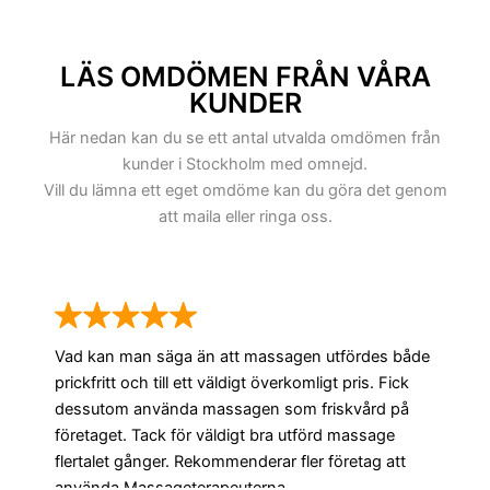
Styrbordsgatan,
Torkhusgatan,
LÄS OMDÖMEN FRÅN VÅRA
Vävar Johans gata,
KUNDER
etc
Här nedan kan du se ett antal utvalda omdömen från
kunder i Stockholm med omnejd.
Vill du lämna ett eget omdöme kan du göra det genom
att maila eller ringa oss.
Vad kan man säga än att massagen utfördes både
prickfritt och till ett väldigt överkomligt pris. Fick
dessutom använda massagen som friskvård på
företaget. Tack för väldigt bra utförd massage
flertalet gånger. Rekommenderar fler företag att
använda Massageterapeuterna.