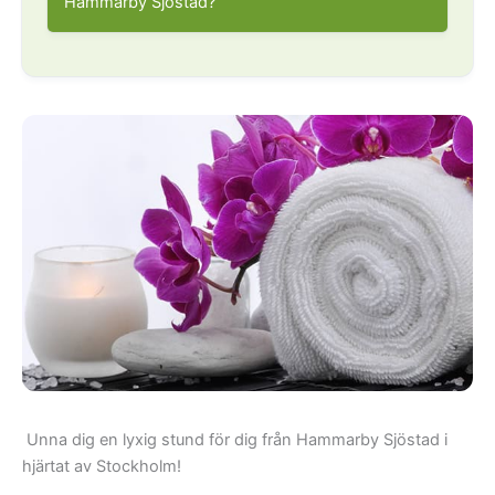
Hammarby Sjöstad?
I kvarteren kring/vid
I kvarteren utmed
bland annat:
bland annat:
Aktergatan,
Babordsgatan,
Båtbyggargatan,
Fartygsgatan,
Förskeppsgatan,
Glödlampsgränd,
Hammarby Allé,
Unna dig en lyxig stund för dig från Hammarby Sjöstad i
Hammarby
hjärtat av Stockholm!
Fabriksväg,