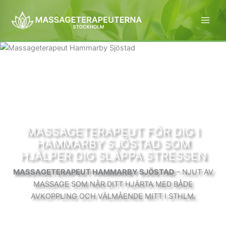
Hoppa
till
innehåll
MASSAGETERAPEUT FÖR DIG I
HAMMARBY SJÖSTAD SOM
HJÄLPER DIG SLÄPPA STRESSEN
MASSAGETERAPEUT HAMMARBY SJÖSTAD
– NJUT AV
MASSAGE SOM NÅR DITT HJÄRTA MED BÅDE
AVKOPPLING OCH VÄLMÅENDE MITT I STHLM.