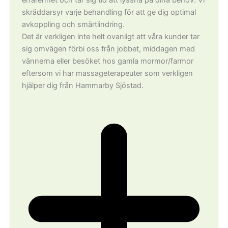
erfarenhet och tar sig tid att lyssna på dina behov. Vi
skräddarsyr varje behandling för att ge dig optimal
avkoppling och smärtlindring.
Det är verkligen inte helt ovanligt att våra kunder tar
sig omvägen förbi oss från jobbet, middagen med
vännerna eller besöket hos gamla mormor/farmor
eftersom vi har massageterapeuter som verkligen
hjälper dig från Hammarby Sjöstad.