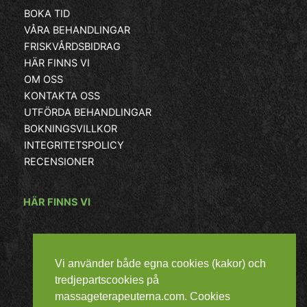
BOKA TID
VÅRA BEHANDLINGAR
FRISKVÅRDSBIDRAG
HÄR FINNS VI
OM OSS
KONTAKTA OSS
UTFÖRDA BEHANDLINGAR
BOKNINGSVILLKOR
INTEGRITETSPOLICY
RECENSIONER
HÄR FINNS VI
Vi använder både egna cookies (kakor) och
tredjepartscookies på
massageterapeuterna.com. Cookies