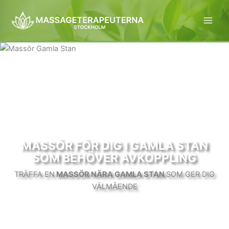
Hoppa
till
innehåll
MASSÖR FÖR DIG I GAMLA STAN
SOM BEHÖVER AVKOPPLING
TRÄFFA EN
MASSÖR NÄRA GAMLA STAN
SOM GER DIG
VÄLMÅENDE