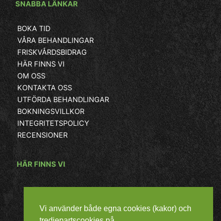
SNABBA LÄNKAR
BOKA TID
VÅRA BEHANDLINGAR
FRISKVÅRDSBIDRAG
HÄR FINNS VI
OM OSS
KONTAKTA OSS
UTFÖRDA BEHANDLINGAR
BOKNINGSVILLKOR
INTEGRITETSPOLICY
RECENSIONER
HÄR FINNS VI
Vi använder både egna cookies (kakor) och
tredjepartscookies på