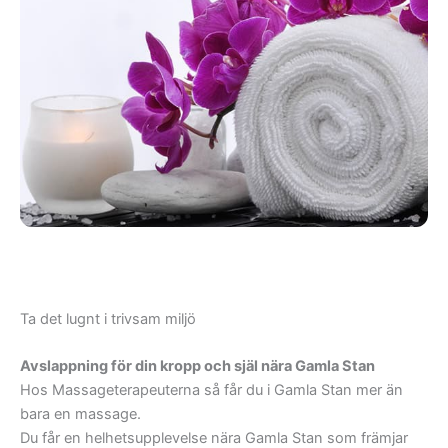
I kvarteren kring/vid
I kvarteren utmed
bland annat:
bland annat:
Ankargränd,
Bedoirsgränd,
Brunnsgränd,
Didrik Ficks gränd,
Drakens gränd,
Gåsgränd,
Göran Hälsinges
Ta det lugnt i trivsam miljö
gränd, Heliga
Lekamens gränd,
Avslappning för din kropp och själ nära Gamla Stan
Ignatiigränd,
Hos Massageterapeuterna så får du i Gamla Stan mer än
Järntorgsgatan,
bara en massage.
Birger Jarls Torg
Kindstugatan,
Du får en helhetsupplevelse nära Gamla Stan som främjar