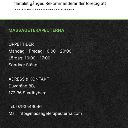
flertalet gånger. Rekommenderar fler företag att
använda Massageterapeuterna.
Ja
vi
Ma
MASSAGETERAPEUTERNA
end
- Roger, Bagarmossen
kä
ÖPPETTIDER
Måndag - Fredag: 10:00 - 20:00
Lördag: 10:00 - 17:00
Söndag: Stängt
– 
ADRESS & KONTAKT
Duvgränd 8B,
172 36 Sundbyberg
Tel:
0793546046
Mail:
info@massageterapeuterna.com