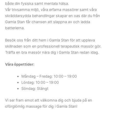
Helgeandsholmen
Kråkgränd,
både din fysiska samt mentala hälsa.
Järntorget
Kåkbrinken,
Vår trivsamma miljö, våra erfarna massörer samt våra
Kornhamnstorg
Källargränd,
skräddarsydda behandlingar skapar en oas där du från
Kungliga Slottet
Köpmangatan,
Gamla Stan får chansen att slappna av och ladda
Köpmansbrinken
Lejonstedts gränd,
batterierna.
Mynttorget
Lilla Nygatan,
Mälartorget
Myntgatan,
Besök oss från ditt hem i Gamla Stan för att uppleva
Riddarholmen
Packhusgränd,
skillnaden som en professionell terapeutisk massör gör.
Riddarhuset
Prästgatan,
Träffa en bra massör nära dig i Gamla Stan redan idag.
Riddarhustorget
Själagårdsgatan,
Skeppsbron
Skomakargatan,
Våra öppettider:
Slottsbacken
Skräddargränd,
Slussplan
Solgränd,
Måndag – Fredag: 10:00 – 19:00
Storkyrkan
Stora
Lördag: 10:00 – 19:00
Stortorget
Gråmunkegränd,
Söndag: Stängt
Tyska Kyrkan
Stora Nygatan,
Storkyrkobrinken,
Vi ser fram emot att välkomna dig och bjuda på en
Svartmangatan,
oförglömlig massage för dig i Gamla Stan!
Telegrafgränd,