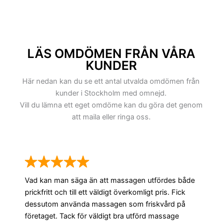
Torgdragargränd,
Tullgränd, Tyska
Brinken, Tyska
Skolgränd,
LÄS OMDÖMEN FRÅN VÅRA
Tyska Stallplan,
KUNDER
Västerlånggatan,
Österlånggatan,
Här nedan kan du se ett antal utvalda omdömen från
Överskärargränd, etc
kunder i Stockholm med omnejd.
Vill du lämna ett eget omdöme kan du göra det genom
att maila eller ringa oss.
Vad kan man säga än att massagen utfördes både
prickfritt och till ett väldigt överkomligt pris. Fick
dessutom använda massagen som friskvård på
företaget. Tack för väldigt bra utförd massage